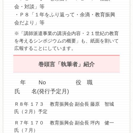
会・対談」等
・Ｐ８「１年をふり返って・余滴・教育振興
会だより」等
※「講師派遣事業の講演会内容・２１世紀の教育
を考えるシンポジウムの概要」も、紙面を割いて
広報することにしています。
巻頭言「執筆者」紹介
年 No 役 職
氏 名(発行予定月)
Ｒ８年 １７３ 教育振興会 副会長 藤原 智城
氏（２月）予定
Ｒ７年 １７０ 教育振興会 副会長 坪内 健一
氏（７月）