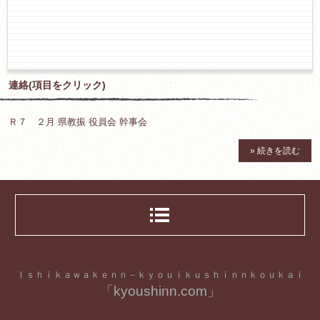
連絡(項目をクリック)
Ｒ７ ２月 県教振 役員会 幹事会
» 続きを読む
Ｉｓｈｉｋａｗａｋｅｎｎ－ｋｙｏｕｉｋｕｓｈｉｎｎｋｏｕｋａｉ
「kyoushinn.com」