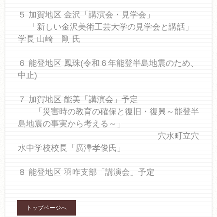
５ 加賀地区 金沢「講演会・見学会」
「新しい金沢美術工芸大学の見学会と講話」
学長 山崎 剛 氏
６ 能登地区 鳳珠(令和６年能登半島地震のため、
中止)
７ 加賀地区 能美「講演会」予定
「災害時の教育の確保と復旧・復興～能登半
島地震の事実から考える～」
穴水町立穴
水中学校校長「廣澤孝俊氏」
８ 能登地区 羽咋支部「講演会」予定
トップページへ