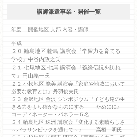
講師派遣事業・開催一覧
年度 開催地区 支部 内容・講師
平成
２０ 輪島地区 輪島 講演会『学習力を育てる
学校』中谷内政之氏
２１ 七尾地区 七尾 講演会『義経伝説を訪ね
て』円山義一氏
２２ 小松地区 能美 講演会『家庭や地域において
必要な教育とは』丹羽俊夫氏
２３ 金沢地区 金沢 シンポジウム『子ども達の生
きる力をより確かなものにする ためにに』
コーディネーター・パネラー５名
２４ 輪島地区 珠洲 講演会『変化する素晴らしさ
～パラリンピックを通して～』 高橋 明氏