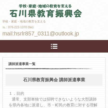
学校・家庭・地域の教育を支える
℡：076-222-1370 (fax)
mail:hsrlr857_0311@outlook.jp
講師派遣事業一覧
石川県教育振興会 講師派遣事業
１．目的
通常、支部単独では招聘できないような大型講師
を県内各地に派遣し、市・町民の教育に対する理解