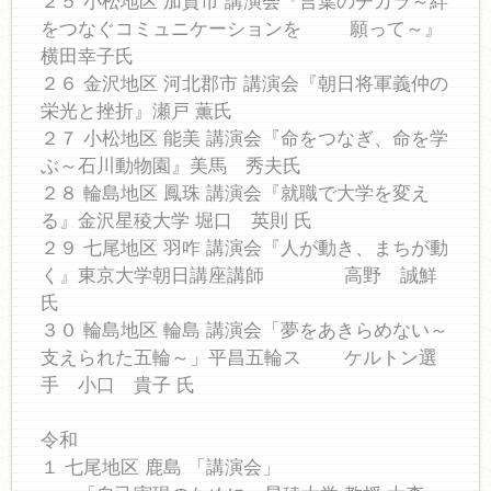
２５ 小松地区 加賀市 講演会『言葉のチカラ～絆
をつなぐコミュニケーションを 願って～』
横田幸子氏
２６ 金沢地区 河北郡市 講演会『朝日将軍義仲の
栄光と挫折』瀬戸 薫氏
２７ 小松地区 能美 講演会『命をつなぎ、命を学
ぶ～石川動物園』美馬 秀夫氏
２８ 輪島地区 鳳珠 講演会『就職で大学を変え
る』金沢星稜大学 堀口 英則 氏
２９ 七尾地区 羽咋 講演会『人が動き、まちが動
く』東京大学朝日講座講師 高野 誠鮮
氏
３０ 輪島地区 輪島 講演会「夢をあきらめない～
支えられた五輪～」平昌五輪ス ケルトン選
手 小口 貴子 氏
令和
１ 七尾地区 鹿島 「講演会」