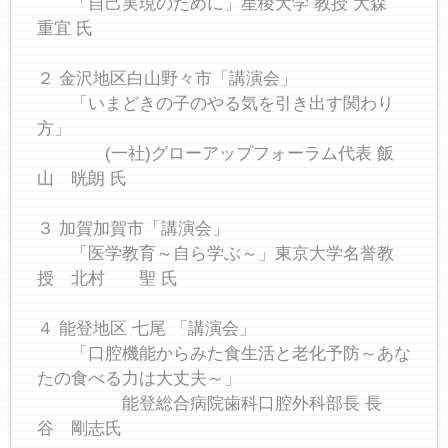
「自己実現のために」星稜大学 教授 大森
重宜 氏
２ 金沢地区白山野々市「講演会」
「いまどきの子のやる気を引き出す関わり
方」
(一社)グローアップフォーラム代表 飯
山 晄朗 氏
３ 加賀加賀市「講演会」
「医学教育～自ら学ぶ～」東京大学名誉教
授 北村 聖 氏
４ 能登地区 七尾 「講演会」
「口腔機能からみた食生活と老化予防～あな
たの食べる力は大丈夫～」
能登総合病院歯科口腔外科部長 長
谷 剛志氏