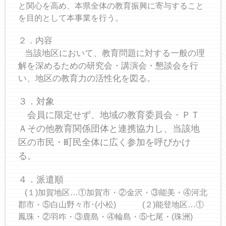
と関心を高め、本県全体の教育振興に寄与すること
を目的として本事業を行う。
２．内容
当該地区において、教育問題に対する一般の理
解を深めるための研究会・講演会・懇談会を行
い、地区の教育力の活性化を図る。
３．対象
会員に限定せず、地域の教育委員会・ＰＴ
Ａその他教育関係団体と連携協力し、当該地
区の市民・町民全体に広く参加を呼びかけ
る。
４．派遣順
(１)加賀地区…①加賀市・②金沢・③能美・④河北
郡市・⑤白山野々市･(小松) (２)能登地区…①
鳳珠・②羽咋・③鹿島・④輪島・⑤七尾・(珠洲)