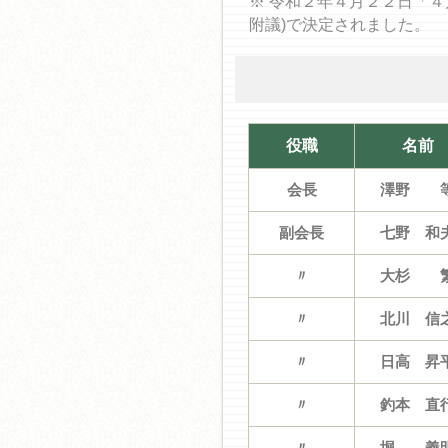
※ 令和２年４月２２日「４
附議)で決定されました。
役職
名前
会長
澤野 
副会長
七野 和
〃
大杉 
〃
北川 信
〃
日高 昇
〃
釣本 直
〃
堀 義