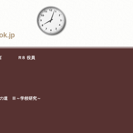
ok.jp
言
R８ 役員
の道 Ⅲ～学校研究～