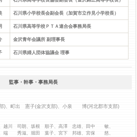
美
石川県小学校長会副会長（加賀市立作見小学校長）
明
石川県高等学校ＰＴＡ連合会事務局長
介
金沢青年会議所 副理事長
子
石川県婦人団体協議会 理事
監事・幹事・事務局長
部)、町出 憲子(金沢支部)、小泉 博(河北郡市支部)
越川 司朗、坂根 順子、高澤 忠雄、田中 敏、
、端 秀滋、堀田 葉子、宮下 邦雄、宮保 慈、