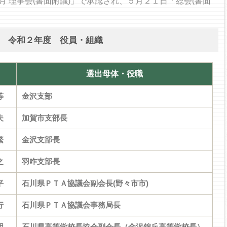
月 理事会(書面附議)」で承認され、５月２１日「総会(書面
令和２年度 役員・組織
選出母体・役職
等
金沢支部
夫
加賀市支部長
繁
金沢支部長
之
羽咋支部長
平
石川県ＰＴＡ協議会副会長(野々市市)
行
石川県ＰＴＡ協議会事務局長
明
石川県高等学校長協会副会長（金沢錦丘高等学校長）