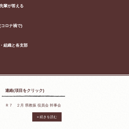
先輩が答える
コロナ禍で)
・組織と各支部
連絡(項目をクリック)
Ｒ７ ２月 県教振 役員会 幹事会
» 続きを読む