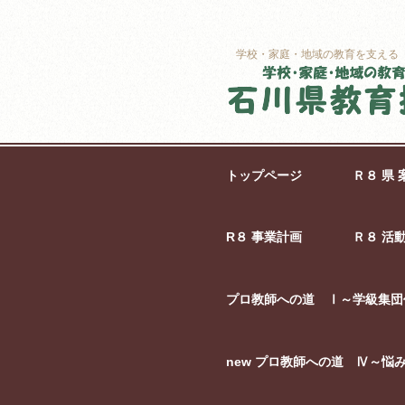
学校・家庭・地域の教育を支える
トップページ
Ｒ８ 県 
R８ 事業計画
Ｒ８ 活
プロ教師への道 Ⅰ～学級集団
new プロ教師への道 Ⅳ～悩