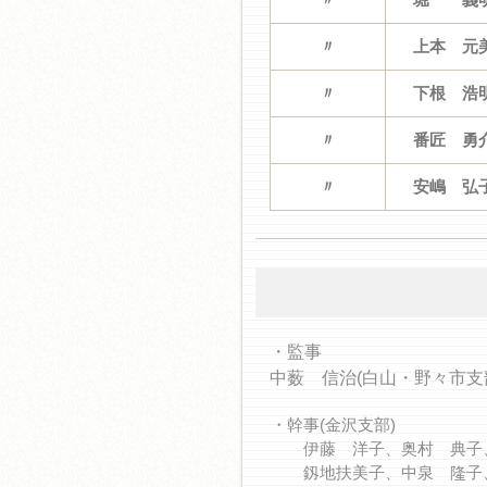
〃
上本 元
〃
下根 浩
〃
番匠 勇
〃
安嶋 弘
・監事
中薮 信治(白山・野々市支
・幹事(金沢支部)
伊藤 洋子、奥村 典子、
釼地扶美子、中泉 隆子