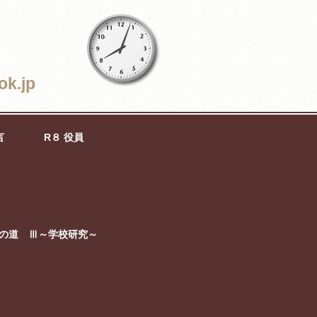
ok.jp
言
R８ 役員
の道 Ⅲ～学校研究～