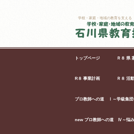
学校・家庭・地域の教育を支える
トップページ
Ｒ８ 県 
R８ 事業計画
Ｒ８ 活
プロ教師への道 Ⅰ～学級集団
new プロ教師への道 Ⅳ～悩