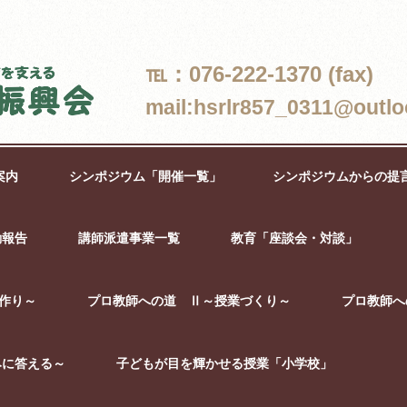
℡：076-222-1370 (fax)
mail:hsrlr857_0311@outlo
案内
シンポジウム「開催一覧」
シンポジウムからの提
動報告
講師派遣事業一覧
教育「座談会・対談」
作り～
プロ教師への道 Ⅱ～授業づくり～
プロ教師へ
みに答える～
子どもが目を輝かせる授業「小学校」