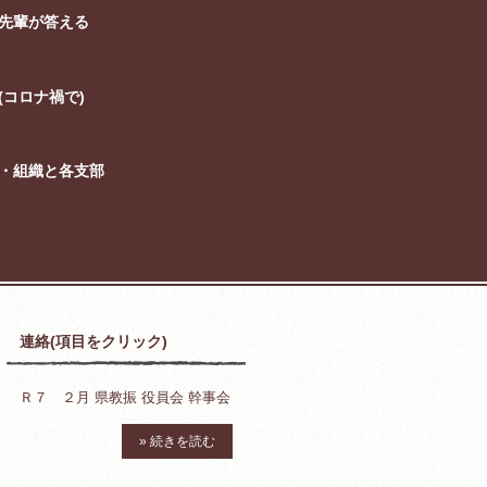
先輩が答える
コロナ禍で)
・組織と各支部
連絡(項目をクリック)
Ｒ７ ２月 県教振 役員会 幹事会
» 続きを読む