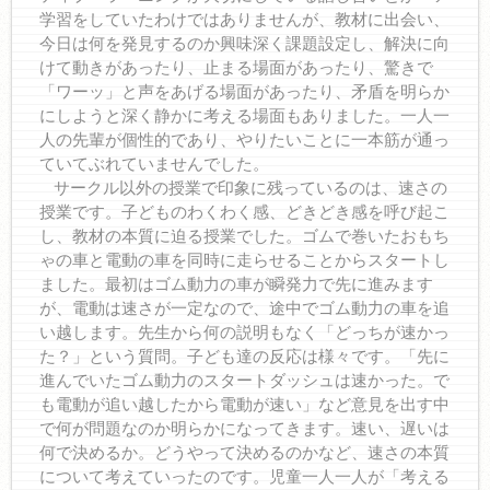
学習をしていたわけではありませんが、教材に出会い、
今日は何を発見するのか興味深く課題設定し、解決に向
けて動きがあったり、止まる場面があったり、驚きで
「ワーッ」と声をあげる場面があったり、矛盾を明らか
にしようと深く静かに考える場面もありました。一人一
人の先輩が個性的であり、やりたいことに一本筋が通っ
ていてぶれていませんでした。
サークル以外の授業で印象に残っているのは、速さの
授業です。子どものわくわく感、どきどき感を呼び起こ
し、教材の本質に迫る授業でした。ゴムで巻いたおもち
ゃの車と電動の車を同時に走らせることからスタートし
ました。最初はゴム動力の車が瞬発力で先に進みます
が、電動は速さが一定なので、途中でゴム動力の車を追
い越します。先生から何の説明もなく「どっちが速かっ
た？」という質問。子ども達の反応は様々です。「先に
進んでいたゴム動力のスタートダッシュは速かった。で
も電動が追い越したから電動が速い」など意見を出す中
で何が問題なのか明らかになってきます。速い、遅いは
何で決めるか。どうやって決めるのかなど、速さの本質
について考えていったのです。児童一人一人が「考える