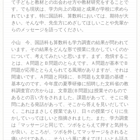
て子どもと教材との出会わせ方や教材研究をすることで
す。でも現状は、学力向上の取組と成果が学校に求めら
れています。特に国語科、算数科においては、期待が大
きい。そんな中、先生方にめざしてほしいことや先輩か
らのメッセージを語ってください。
小山 今、国語科も算数科も学力調査の結果が問われて
います。その結果をどんな形で授業に生かしていくのか
について、考えてみたいと思います。まず、危惧するこ
とは、Ａ問題とＢ問題のとらえです。Ａ問題が基本でＢ
問題が応用ととらえられてる風潮がありますが、それは
間違いです。Ａ問題と同様に、Ｂ問題も文章題の基礎・
基本なのです。今年度の夏季研修に招聘した文科省の教
科調査官の方からは、文章題(Ｂ問題)は授業そのもので
あるとの言い方をされました。課題があって、そこに発
問にあたる発話があって、そこから答えを見いだしてい
く。これはまさしく授業であり、日々の授業づくりに生
かしていってほしいと指摘されました。また、学力調査
は「マッサージと同じで、ツボをとらえて押すと気持ち
が良い。ところが、ツボを外してマッサージをされると
痛いだけである」。そういう風に考えてほしいとも話さ