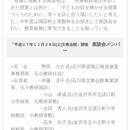
会報に掲載する座談会は、「先輩教師達が求めて
きた授業とは何か」、「子どもが目を輝かせる授業
づくりのために」等々を話し合う場にしたいと考え
た。今年度は国語科と算数科をお招きして座談会を
行い、教育振興に寄与できることを願っている。
座談会メンバ
「平成２７年１１月２８日(土)文教会館」開催
ー
○司 会 野田 大介 氏(石川県退職公務員連盟
事務局長、元小教研社会)
○出席者 ・伊藤 洋子 氏(石川県文教会館事業課
長、元小教研国語）
・小山 孝成 氏(元金沢市市立諸江町
小学校長 元教研算数)
・太田 秀人 氏(金沢市立諸江町小学
校教頭 小教研算数)
・高木 欣子 氏(金沢市立小立野小学
校校長 小教研国語)