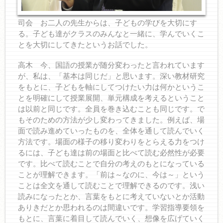
司会 お二人の先生からは、子どもの学びを大切にす
る。子ども達がクラスのみんなと一緒に、学んでいくこ
とを大切にしてきたというお話でした。
高木 今、国語の授業が随分変わったと言われています
が、私は、「基本は同じだ」と思います。深い教材研究
をもとに、子どもを軸にしてつけたい力は何かというこ
とを明確にして授業展開、単元構成を考えるということ
は以前と同じです。全員を巻き込むことも同じです。で
もそのための方法が少し変わってきました。例えば、場
面で読み進めていったものを、全体を通して読んでいく
方法です。場面の様子の移り変わりをとらえる力をつけ
るには、子ども達は前の場面と比べて読む必然性が必要
です。比べて読むことで自分の考えのもとになっている
ことが理解できます。「前は～なのに、今は～」という
ことは全文を通して読むことで理解できるのです。浅い
読みになったとか、言葉をもとに考えていないとか活動
ありきだとか思われるのは間違いです。学習指導要領を
もとに、言葉に着目して読んでいく、想像を広げていく