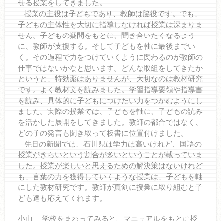
せる授業をしてきました。
授業の主役は子どもであり、教師は脇役です。でも、
子どもの主体性を大切に指導しなければ授業は深まりま
せん。子どもの疑問をもとに、聞き合いたくなるよう
に、教師が支援する。そして子どもを軸に最後までい
く。その過程で力をつけていくように関わるのが教師の
仕事ではないかなと思います。どんな取組をしてきたか
というと、特効薬はありませんが、大切なのは教材研究
です。よく教材文を読みました。学習指導要領や指導書
を読み、具体的に子どもにつけたい力をつかむようにし
ました。実際の授業では、子どもを軸に、子どもの読み
を活かした展開をしてきました。教師の都合ではなく、
どの子の発言も聞き取って板書に位置付けました。
先日の新聞では、石川県は学力は高いけれど、国語の
授業がきらいという割合が多いということが載っていま
した。授業が楽しいと思えるための解決策はないけれど
も、言葉の力を獲得していくような授業は、子どもを軸
にした教材研究です。教師が真剣に授業に取り組むと子
ども達も応えてくれます。
小山 学校をまわってみると、マニュアルをもとに授