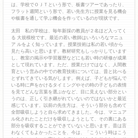
は、学校でＯＪＴという形で、板書ツアーであったり、
フラット週間という形で、若い先生方に授業を見る機会
や板書を通して学ぶ機会を作っているのが現状です。
太田 私の学校は、毎年新採の教員が２名ほど入ってく
る 大規模校です。最近の若い教師はいろいろなマニュ
ア ルをよく知っています。授業技術は私の若い頃から
見たら高いと思います。教材研究もしっかりしています
し、教室の掲示や学習履歴などにも若い時の研修が成果
として現れています。ただ、授業だけではなく、人間教
育という営みの中での教育技術については、昔と比べる
とずれてきている気がします。例えば、子どもが悩んで
いる時に声をかけるタイミングやその時の子どもの表情
を見てどんな言葉を選ぶかなど、目に見えない部分とい
うのは、正しく引き継がれていないのではないかと最近
感じています。以前の先生方は、そういう部分も含めて
全部吸収しようと自ら求めてきました。今は、マニュア
ル化されたことだけを吸収しようとして、その裏にある
部分を吸収することができていないと思います。昔は言
わなくてもよかったことを、今は、「こういう時はこう