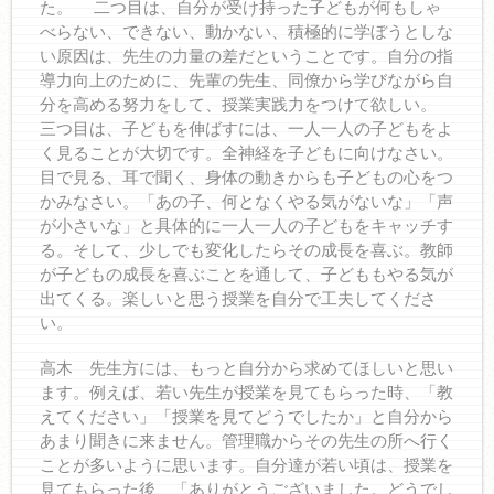
た。 二つ目は、自分が受け持った子どもが何もしゃ
べらない、できない、動かない、積極的に学ぼうとしな
い原因は、先生の力量の差だということです。自分の指
導力向上のために、先輩の先生、同僚から学びながら自
分を高める努力をして、授業実践力をつけて欲しい。
三つ目は、子どもを伸ばすには、一人一人の子どもをよ
く見ることが大切です。全神経を子どもに向けなさい。
目で見る、耳で聞く、身体の動きからも子どもの心をつ
かみなさい。「あの子、何となくやる気がないな」「声
が小さいな」と具体的に一人一人の子どもをキャッチす
る。そして、少しでも変化したらその成長を喜ぶ。教師
が子どもの成長を喜ぶことを通して、子どももやる気が
出てくる。楽しいと思う授業を自分で工夫してくださ
い。
高木 先生方には、もっと自分から求めてほしいと思い
ます。例えば、若い先生が授業を見てもらった時、「教
えてください」「授業を見てどうでしたか」と自分から
あまり聞きに来ません。管理職からその先生の所へ行く
ことが多いように思います。自分達が若い頃は、授業を
見てもらった後、「ありがとうございました。どうでし