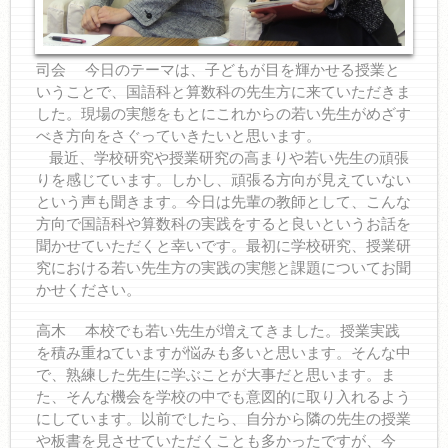
司会 今日のテーマは、子どもが目を輝かせる授業と
いうことで、国語科と算数科の先生方に来ていただきま
した。現場の実態をもとにこれからの若い先生がめざす
べき方向をさぐっていきたいと思います。
最近、学校研究や授業研究の高まりや若い先生の頑張
りを感じています。しかし、頑張る方向が見えていない
という声も聞きます。今日は先輩の教師として、こんな
方向で国語科や算数科の実践をすると良いというお話を
聞かせていただくと幸いです。最初に学校研究、授業研
究における若い先生方の実践の実態と課題についてお聞
かせください。
高木 本校でも若い先生が増えてきました。授業実践
を積み重ねていますが悩みも多いと思います。そんな中
で、熟練した先生に学ぶことが大事だと思います。ま
た、そんな機会を学校の中でも意図的に取り入れるよう
にしています。以前でしたら、自分から隣の先生の授業
や板書を見させていただくことも多かったですが、今