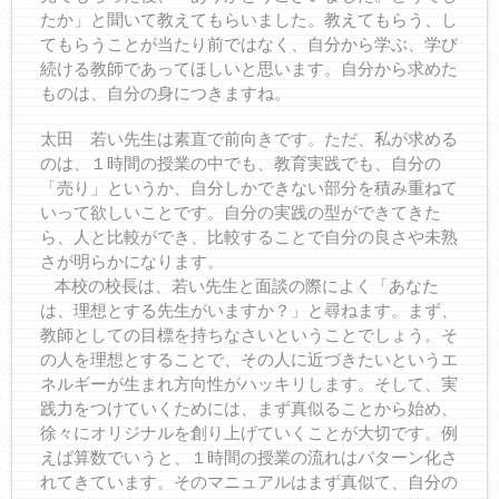
たか」と聞いて教えてもらいました。教えてもらう、し
てもらうことが当たり前ではなく、自分から学ぶ、学び
続ける教師であってほしいと思います。自分から求めた
ものは、自分の身につきますね。
太田 若い先生は素直で前向きです。ただ、私が求める
のは、１時間の授業の中でも、教育実践でも、自分の
「売り」というか、自分しかできない部分を積み重ねて
いって欲しいことです。自分の実践の型ができてきた
ら、人と比較ができ、比較することで自分の良さや未熟
さが明らかになります。
本校の校長は、若い先生と面談の際によく「あなた
は、理想とする先生がいますか？」と尋ねます。まず、
教師としての目標を持ちなさいということでしょう。そ
の人を理想とすることで、その人に近づきたいというエ
ネルギーが生まれ方向性がハッキリします。そして、実
践力をつけていくためには、まず真似ることから始め、
徐々にオリジナルを創り上げていくことが大切です。例
えば算数でいうと、１時間の授業の流れはパターン化さ
れてきています。そのマニュアルはまず真似て、自分の