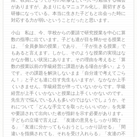
がありますが、あまりにもマニュアル化し、親切すぎる
研修になっている。本当に生きた子どもと出会った時に
対応する力が弱いということだったと思います。
小山 私は、今、学校からの要請で研究授業を中心に算
数の指導に出ています。子ども達が目を輝かせる授業と
は、「全員参加の授業」であり、「子が生きる授業」で
もあると言えます。しかし、そのような授業の実現はな
かなか難しい状況にあります。その理由を考えると「算
数の授業以前の学級経営に課題がある場合が多い」よう
です。その課題を解決しないまま「自分達で考えてごら
ん！」と子ども達に任す先生もいますが、なかなか上手
くいきません。学級経営が伴っていないからです。学級
経営が上手くいかないと授業は上手くいかないのです。
先生方で悩んでいる人も多いのではないでしょうか。そ
れについて「どんな手立てを取ったらいいのか」を先輩
や要請されて出向いた者が指針を示す必要があります。
子どもの立場で言えば、「友達の意見をしっかり聞け
る」「友達に分かってもらおうとしっかり話せる」「間
違いを指摘されても、それを受け入れらる」「友達の不