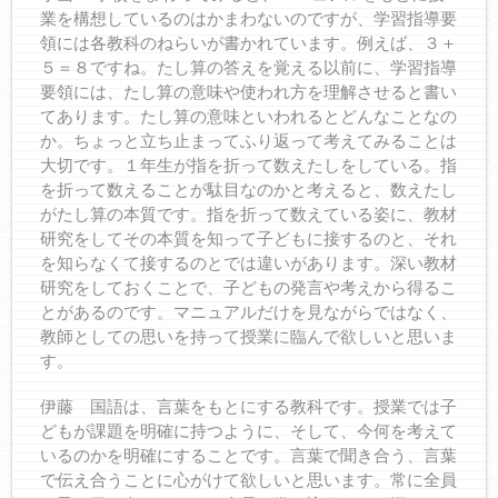
業を構想しているのはかまわないのですが、学習指導要
領には各教科のねらいが書かれています。例えば、３＋
５＝８ですね。たし算の答えを覚える以前に、学習指導
要領には、たし算の意味や使われ方を理解させると書い
てあります。たし算の意味といわれるとどんなことなの
か。ちょっと立ち止まってふり返って考えてみることは
大切です。１年生が指を折って数えたしをしている。指
を折って数えることが駄目なのかと考えると、数えたし
がたし算の本質です。指を折って数えている姿に、教材
研究をしてその本質を知って子どもに接するのと、それ
を知らなくて接するのとでは違いがあります。深い教材
研究をしておくことで、子どもの発言や考えから得るこ
とがあるのです。マニュアルだけを見ながらではなく、
教師としての思いを持って授業に臨んで欲しいと思いま
す。
伊藤 国語は、言葉をもとにする教科です。授業では子
どもが課題を明確に持つように、そして、今何を考えて
いるのかを明確にすることです。言葉で聞き合う、言葉
で伝え合うことに心がけて欲しいと思います。常に全員