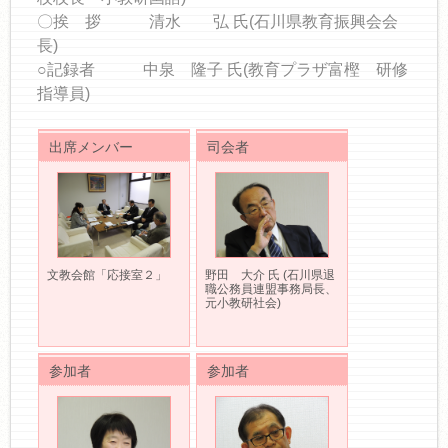
〇挨 拶 清水 弘 氏(石川県教育振興会会
長)
○記録者 中泉 隆子 氏(教育プラザ富樫 研修
指導員)
出席メンバー
司会者
文教会館「応接室２」
野田 大介 氏 (石川県退
職公務員連盟事務局長、
元小教研社会)
参加者
参加者