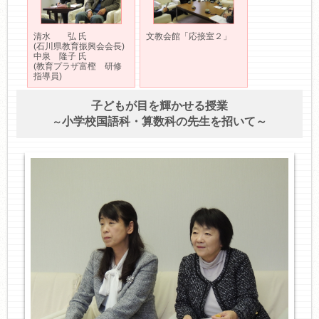
清水 弘 氏
文教会館「応接室２」
(石川県教育振興会会長)
中泉 隆子 氏
(教育プラザ富樫 研修
指導員)
子どもが目を輝かせる授業
小学校国語科・算数科の先生を招いて～
～