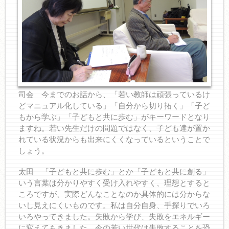
司会 今までのお話から、「若い教師は頑張っているけ
どマニュアル化している」「自分から切り拓く」「子ど
もから学ぶ」「子どもと共に歩む」がキーワードとなり
ますね。若い先生だけの問題ではなく、子ども達が置か
れている状況からも出来にくくなっているということで
しょう。
太田 「子どもと共に歩む」とか「子どもと共に創る」
いう言葉は分かりやすく受け入れやすく、理想とすると
ころですが、実際どんなことなのか具体的には分からな
いし見えにくいものです。私は自分自身、手探りでいろ
いろやってきました。失敗から学び、失敗をエネルギー
に変えてもきました。今の若い世代は失敗することを恐