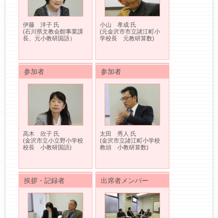
伊藤 洋子 氏
小山 孝成 氏
(石川県文教会館事業課
(元金沢市市立諸江町小
長、元小教研国語）
学校長 元教研算数)
参加者
参加者
高木 欣子 氏
太田 秀人 氏
(金沢市立小立野小学校
(金沢市立諸江町小学校
校長 小教研国語)
教頭 小教研算数)
挨拶・記録者
出席者メンバー