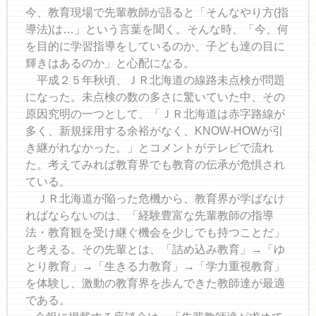
今、教育現場で先輩教師が語ると「そんなやり方(指
導法)は…」という言葉を聞く。そんな時、「今、何
を目的に学習指導をしているのか、子ども達の目に
輝きはあるのか」と心配になる。
平成２５年秋頃、ＪＲ北海道の線路未点検が問題
になった。未点検の数の多さに驚いていた中、その
原因究明の一つとして、「ＪＲ北海道は赤字路線が
多く、新規採用する余裕がなく、KNOW-HOWが引
き継がれなかった。」とコメントがテレビで流れ
た。考えてみれば教育界でも教育の伝承が危惧され
ている。
ＪＲ北海道が陥った危機から、教育界が学ばなけ
ればならないのは、「経験豊富な先輩教師の指導
法・教育観を受け継ぐ機会を少しでも持つことだ」
と考える。その先輩とは、「詰め込み教育」→「ゆ
とり教育」→「生きる力教育」→「学力重視教育」
を体験し、激動の教育界を歩んできた教師達が最適
である。