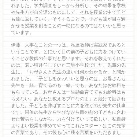
れました。学力調査をしっかり分析し、その結果を学校
や先生方が自分達のものにして、それを授業の中で子ど
も達に返していく。そうすることで、子ども達が目を輝
かせる授業を創ることの一助になるのではないかと思っ
ています。
伊藤 大事なことの一つは、私達教師は実践家であると
いうことです。とにかく目の前の子どもに力をつけてい
くことが教師の仕事だと思います。それを教えてくれた
のは、若い頃赴任していた三馬小学校でした。先輩の先
生に、「お母さんと先生の違いは何か分かるか」と聞か
れました。「子どもをかわいいと思うのは、お母さんも
先生も一緒。育てるのも一緒。でも、あなたはお給料を
もらっている。お母さんは一生懸命育ててもお給料はも
らえない。あなたは教えるプロなのよ」と続けて話され
ました。子どもを伸ばすことに力を注ぐのが先生の仕事
です。同僚の先生から学びながら目の前の子どもに合わ
せた苦労をしながら、力を付けていって欲しい。私自身
よりよい授業を求めてやってこれたスタートはこの先輩
の言葉であり、その後も心に残る言葉をいただきまし