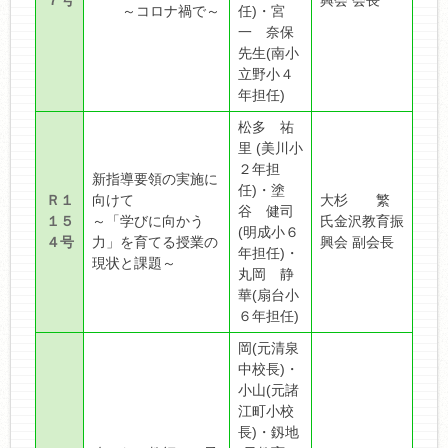
７号
興会 会長
～コロナ禍で～
任)・宮
一 奈保
先生(南小
立野小４
年担任)
松多 祐
里 (美川小
２年担
新指導要領の実施に
任)・塗
Ｒ１
向けて
大杉 繁
谷 健司
１５
～「学びに向かう
氏金沢教育振
(明成小６
４号
力」を育てる授業の
興会 副会長
年担任)・
現状と課題～
丸岡 静
華(扇台小
６年担任)
岡(元清泉
中校長)・
小山(元諸
江町小校
長)・釼地