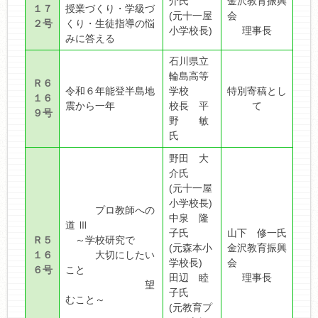
介氏
金沢教育振興
１７
授業づくり・学級づ
(元十一屋
会
２号
くり・生徒指導の悩
小学校長)
理事長
みに答える
石川県立
輪島高等
Ｒ６
令和６年能登半島地
学校
特別寄稿とし
１６
震から一年
校長 平
て
９号
野 敏
氏
野田 大
介氏
(元十一屋
小学校長)
プロ教師への
中泉 隆
道 Ⅲ
子氏
山下 修一氏
Ｒ５
～学校研究で
(元森本小
金沢教育振興
１６
大切にしたい
学校長)
会
６号
こと
田辺 睦
理事長
望
子氏
むこと～
(元教育プ