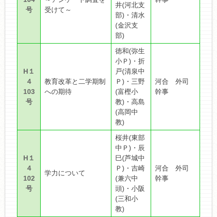
井(河北支
号
受けて～
部)・清水
(金沢支
部)
徳和(弥生
小Ｐ)・折
H１
戸(清泉中
４
教育改革と二学期制
Ｐ)・三野
河合 外司
103
への期待
(富樫小
幹事
号
教)・高島
(高岡中
教)
桜井(東部
中Ｐ)・辰
H１
巳(芦城中
４
Ｐ)・吉崎
河合 外司
学力について
102
(兼六中
幹事
号
頭)・小阪
(三和小
教)