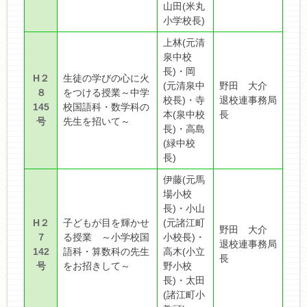
山田(米丸
小学校長)
上林(元清
泉中校
長)・岡
H２
生徒の学びの心に火
(元清泉中
野田 大介
８
をつける授業～中学
校長)・寺
退校連事務局
145
校国語科・数学科の
本(泉中校
長
号
先生を招いて～
長)・高島
(緑中校
長)
伊藤(元馬
場小校
長)・小山
H２
子どもが目を輝かせ
(元諸江町
野田 大介
７
る授業 ～小学校国
小校長)・
退校連事務局
142
語科・算数科の先生
高木(小立
長
号
をお招きして～
野小校
長)・太田
(諸江町小