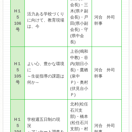
会長)・三
H１
木(県Ｐ副
活力ある学校づくり
５
会長)・戸
河合 外司
に向けて、教育現場
106
田(県小副
幹事
は、今
号
会長)・守
(県中会
長)
上谷(鳴和
中教)・谷
H１
よい心、豊かな環境
内(朝日小
５
に
長)・鷹栖
河合 外司
105
～生徒指導の課題は
(泉中
幹事
号
何か～
Ｐ)・奥村
(伏見台小
Ｐ)
北村(松任
石川支
部)・橋本
H１
学校週五日制の現
(松任石川
５
況
河合 外司
支部)・村
104
～アンケート調査を
幹事