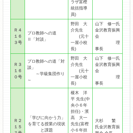
ラザ富樫
統括指導
員)
野田 大
山下 修一氏
Ｒ４
介先生
金沢教育振興
プロ教師への道
１６
(元十
会
Ⅱ「対談」
３号
一屋小校
理
長)
事長
野田 大
山下 修一氏
プロ教師への道「対
Ｒ３
介先生
金沢教育振興
談」
１６
(元十
会
～学級集団作り
０号
一屋小校
理
～
長)
事長
榎木 洋
平 先生(中
央小６年
担任)・濱
「学びに向かう力」
高 大一
Ｒ２
大杉 繁
を育てる授業の現状
先生(富樫
１５
氏金沢教育振
と課題
小６年担