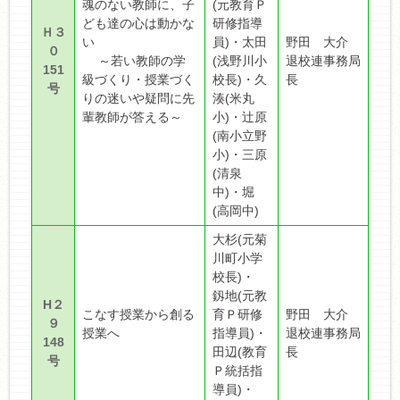
魂のない教師に、子
(元教育Ｐ
ども達の心は動かな
研修指導
Ｈ３
い
員)・太田
野田 大介
０
～若い教師の学
(浅野川小
退校連事務局
151
級づくり・授業づく
校長)・久
長
号
りの迷いや疑問に先
湊(米丸
輩教師が答える～
小)・辻原
(南小立野
小)・三原
(清泉
中)・堀
(高岡中)
大杉(元菊
川町小学
校長)・
釼地(元教
H２
こなす授業から創る
育Ｐ研修
野田 大介
９
授業へ
指導員)・
退校連事務局
148
田辺(教育
長
号
Ｐ統括指
導員)・