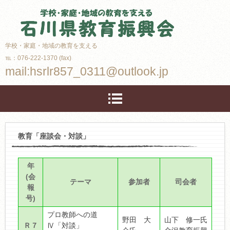
学校・家庭・地域の教育を支える
℡：076-222-1370 (fax)
mail:hsrlr857_0311@outlook.jp
教育「座談会・対談」
年
(会
テーマ
参加者
司会者
報
号)
プロ教師への道
野田 大
山下 修一氏
Ｒ７
Ⅳ「対談」