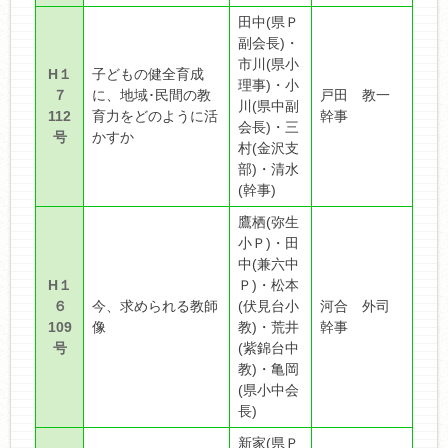
田中(県Ｐ
副会長)・
市川(県小
H１
子どもの健全育成
理事)・小
７
に、地域･民間の教
戸田 教一
川(県中副
112
育力をどのように活
幹事
会長)・三
号
かすか
村(金沢支
部)・清水
(幹事)
鷹栖(弥生
小Ｐ)・田
中(兼六中
H１
Ｐ)・松本
６
今、求められる教師
(伏見台小
河合 外司
109
像
教)・荒井
幹事
号
(紫錦台中
教)・亀岡
(県小中会
長)
新家(県Ｐ