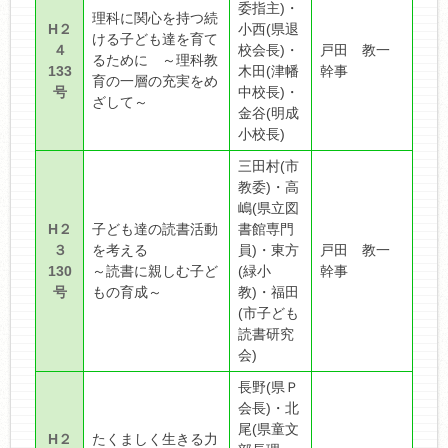
委指主)・
理科に関心を持つ続
H２
小西(県退
ける子ども達を育て
４
校会長)・
戸田 教一
るために ～理科教
133
木田(津幡
幹事
育の一層の充実をめ
号
中校長)・
ざして～
金谷(明成
小校長)
三田村(市
教委)・高
嶋(県立図
H２
子ども達の読書活動
書館専門
３
を考える
員)・東方
戸田 教一
130
～読書に親しむ子ど
(緑小
幹事
号
もの育成～
教)・福田
(市子ども
読書研究
会)
長野(県Ｐ
会長)・北
尾(県童文
H２
たくましく生きる力