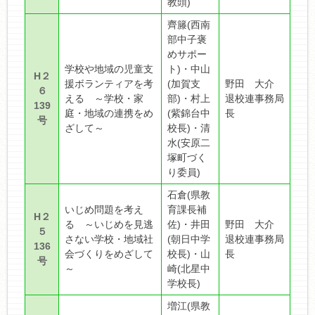
教頭)
齊籐(西南
部中子褒
めサポー
学校や地域の児童支
ト)・中山
H２
援ボランティアを考
(加賀支
野田 大介
６
える ～学校・家
部)・村上
退校連事務局
139
庭・地域の連携をめ
(紫錦台中
長
号
ざして～
校長)・清
水(安原二
塚町づく
り委員)
石倉(県教
いじめ問題を考え
育課長補
H２
る ～いじめを見逃
佐)・井田
野田 大介
５
さない学校・地域社
(朝日中学
退校連事務局
136
会づくりをめざして
校長)・山
長
号
～
崎(北星中
学校長)
増江(県教