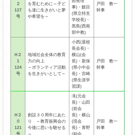
部長理
２
を育むために～子ど
戸田 教一
事)・鰀目
127
も達に生きがいと夢
幹事
(県立特支
号
や希望を～
学校長)・
黒島(西南
部中教)
小西(退校
長会長)・
H２
地域社会全体の教育
横山(会
１
力の向上
長)・新保
戸田 教一
124
～ボランティア活動
(県小中会
幹事
号
を生きがいとして～
長)・宮崎
(県生涯学
習課)
滝(元会
長)・山田
(前会
H２
創設３０周年にあた
長)・横山
０
り ～教育振興会の
(現会
戸田 教一
121
今後に思いを馳せる
長)・青野
幹事
号
～
(副会