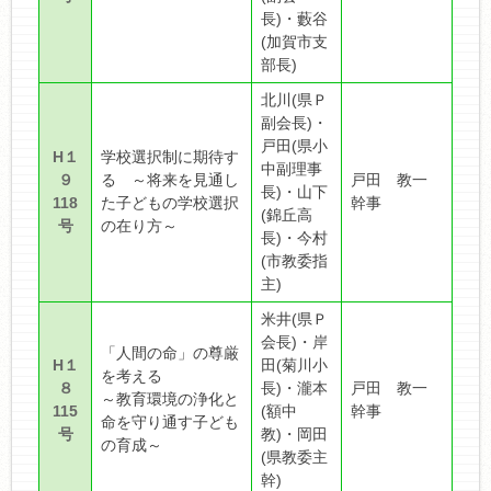
長)・藪谷
(加賀市支
部長)
北川(県Ｐ
副会長)・
戸田(県小
H１
学校選択制に期待す
中副理事
９
る ～将来を見通し
戸田 教一
長)・山下
118
た子どもの学校選択
幹事
(錦丘高
号
の在り方～
長)・今村
(市教委指
主)
米井(県Ｐ
会長)・岸
「人間の命」の尊厳
H１
田(菊川小
を考える
８
長)・瀧本
戸田 教一
～教育環境の浄化と
115
(額中
幹事
命を守り通す子ども
号
教)・岡田
の育成～
(県教委主
幹)