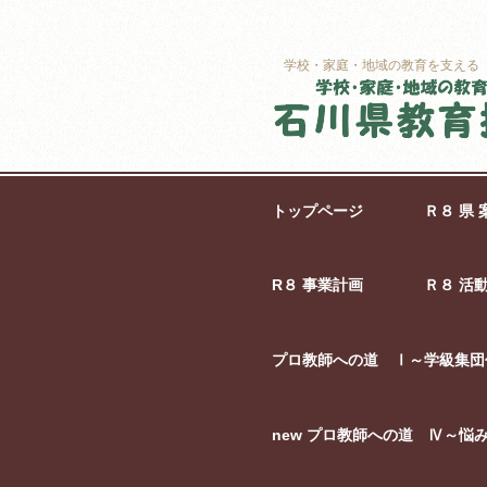
学校・家庭・地域の教育を支える
トップページ
Ｒ８ 県 
R８ 事業計画
Ｒ８ 活
プロ教師への道 Ⅰ～学級集団
new プロ教師への道 Ⅳ～悩