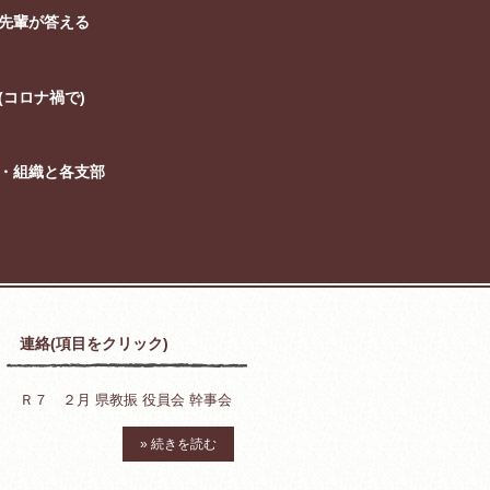
先輩が答える
コロナ禍で)
・組織と各支部
連絡(項目をクリック)
Ｒ７ ２月 県教振 役員会 幹事会
» 続きを読む