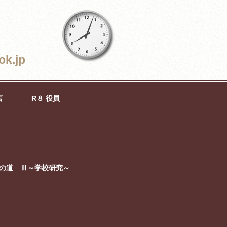
ok.jp
言
R８ 役員
の道 Ⅲ～学校研究～